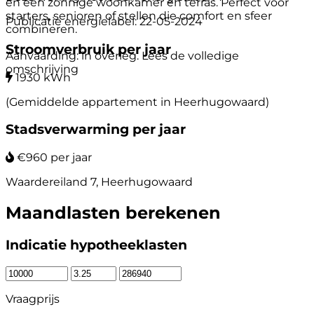
en een zonnige woonkamer en terras. Perfect voor
starters, senioren of stellen die comfort en sfeer
Publicatie energielabel: 22-05-2024
combineren.
Stroomverbruik per jaar
Aanvaarding: in overleg. Lees de volledige
omschrijving
1930 kWh
(Gemiddelde appartement in Heerhugowaard)
Stadsverwarming per jaar
€960 per jaar
Waardereiland 7, Heerhugowaard
Maandlasten berekenen
Indicatie hypotheeklasten
Vraagprijs