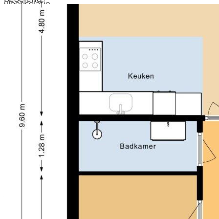
vloerisolatie
Verwarming
Stadsverwarming en gehele
De (winkel)voorzieningen in de nabijgelegen
vloerverwarming
Schilderswijk en de andere stadse voorzieningen
Warm water
Stadsverwarming
zoals 'Winkelcentrum Middenwaard' en het NS-
Woonoppervlakte
47 m²
station zijn op fietsafstand gelegen. Verder rijd je zo
Inhoud
181 m³
de N194 op, waardoor je snel in Hoorn, Haarlem,
Gebouwgeb. buitenruimte
3 m²
Amsterdam en Alkmaar bent.
Aantal kamers
2 kamers (1 slaapkamer)
Aantal badkamers
1 badkamer en 1 apart toilet
Het appartement ligt aan een rustige straat direct
Badkamervoorzieningen
Douche en wastafelmeubel
aan het water in een groene omgeving. Geniet van
Aantal woonlagen
1 woonlaag
het vrije uitzicht en de rustige ligging, terwijl je toch
Gelegen op
Begane grond
dichtbij belangrijke wegen en voorzieningen bent.
Voorzieningen
Glasvezelkabel en mechanische
ventilatie
BEZICHTIGING: plan eenvoudig een afspraak via
Ligging
Aan rustige weg, aan water, in woonwijk en
Funda of de website van EV Wonen Makelaardij. We
vrij uitzicht
laten deze leuke woning graag aan je zien!
Tuin
Zonneterras
ligging tuin
Gelegen op het zuiden
INDELING:
Soort parkeergelegenheid
Openbaar parkeren
BEGANE GROND:
Je komt binnen in een lichte en uitnodigende
woonkamer met PVC-visgraatvloer, renovlies behang
en kwaliteitsbehang. Openslaande deuren leiden