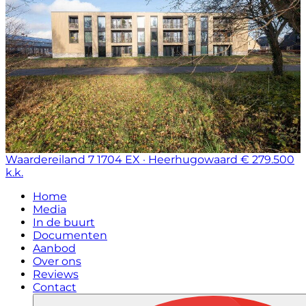
Waardereiland 7
1704 EX · Heerhugowaard
€ 279.500
k.k.
Home
Media
In de buurt
Documenten
Aanbod
Over ons
Reviews
Contact