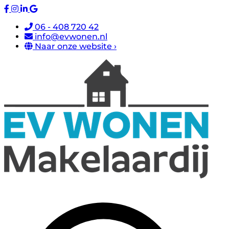
06 - 408 720 42
info@evwonen.nl
Naar onze website ›