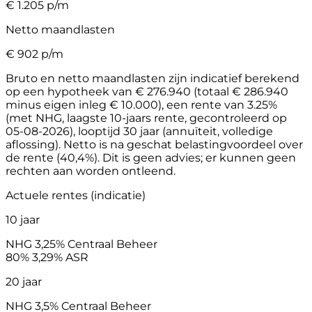
€
1.205
p/m
Netto maandlasten
€
902
p/m
Bruto en netto maandlasten zijn indicatief berekend
op een hypotheek van € 276.940 (totaal € 286.940
minus eigen inleg € 10.000), een rente van 3.25%
(met NHG, laagste 10-jaars rente, gecontroleerd op
05-08-2026), looptijd 30 jaar (annuïteit, volledige
aflossing). Netto is na geschat belastingvoordeel over
de rente (40,4%). Dit is geen advies; er kunnen geen
rechten aan worden ontleend.
Actuele rentes (indicatie)
10 jaar
NHG
3,25%
Centraal Beheer
80%
3,29%
ASR
20 jaar
NHG
3,5%
Centraal Beheer