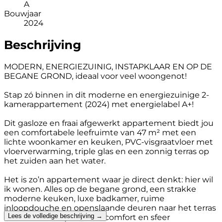
A
Bouwjaar
2024
Beschrijving
MODERN, ENERGIEZUINIG, INSTAPKLAAR EN OP DE
BEGANE GROND, ideaal voor veel woongenot!
Stap zó binnen in dit moderne en energiezuinige 2-
kamerappartement (2024) met energielabel A+!
Dit gasloze en fraai afgewerkt appartement biedt jou
een comfortabele leefruimte van 47 m² met een
lichte woonkamer en keuken, PVC-visgraatvloer met
vloerverwarming, triple glas en een zonnig terras op
het zuiden aan het water.
Het is zo’n appartement waar je direct denkt: hier wil
ik wonen. Alles op de begane grond, een strakke
moderne keuken, luxe badkamer, ruime
inloopdouche en openslaande deuren naar het terras
Lees de volledige beschrijving →
maken dit een plek waar comfort en sfeer