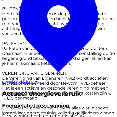
BUITENRUIMTE:
Het terras op het zuiden is de perfecte plek om te
genieten van de zon, een boek te lezen of te borrelen
met vrienden, met uitzicht over het water en het
achterliggende groen. Het zonneterras is voorzien
van een buiten elektrapunt.
PARKEREN:
Parkeren van de auto kan eenvoudig voor de deur.
Daarnaast is er een gezamenlijke fietsenstalling op de
begane grond beschikbaar voor extra gemak en kan
je hier maximaal 2 fietsen stallen.
VERENIGING VAN EIGENAREN:
De Vereniging van Eigenaren (VvE) wordt actief en
Ontdek de buurt
›
professioneel beheerd door Newomij VvE-beheer.
Het is een actieve en gezonde vereniging met een
Actueel energieverbruik
meerjaren onderhoudsplan. De service kosten zijn €
101,35 per maand.
Energielabel deze woning
Dit moderne appartement biedt alles wat je zoekt:
instapklaar, energiezuinig, volledig gelijkvloers wonen
Deze woning heeft een energielabel
A