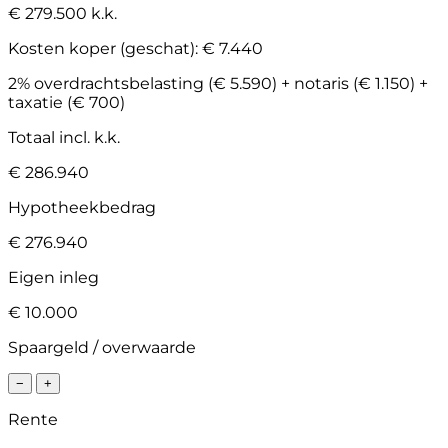
€ 279.500 k.k.
Kosten koper (geschat):
€ 7.440
2% overdrachtsbelasting (€ 5.590) + notaris (€ 1.150) +
taxatie (€ 700)
Totaal incl. k.k.
€ 286.940
Hypotheekbedrag
€ 276.940
Eigen inleg
€ 10.000
Spaargeld / overwaarde
−
+
Rente