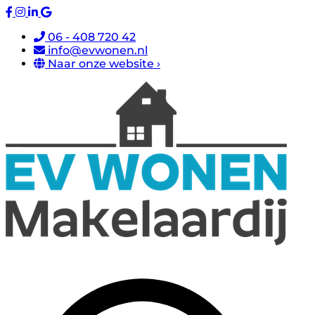
06 - 408 720 42
info@evwonen.nl
Naar onze website ›