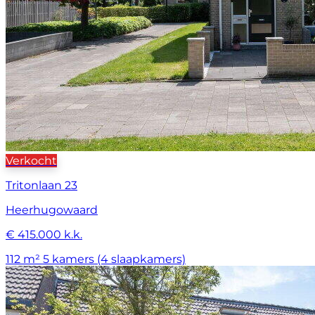
Verkocht
Tritonlaan 23
Heerhugowaard
€ 415.000 k.k.
112 m²
5 kamers (4 slaapkamers)