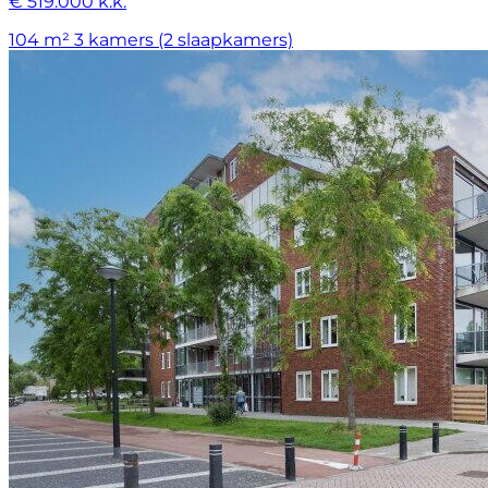
€ 519.000 k.k.
104 m²
3 kamers (2 slaapkamers)