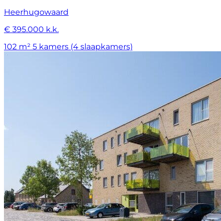
Heerhugowaard
€ 395.000 k.k.
102 m²
5 kamers (4 slaapkamers)