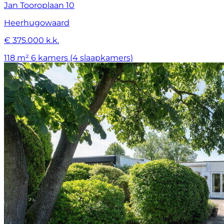
Jan Tooroplaan 10
Heerhugowaard
€ 375.000 k.k.
118 m²
6 kamers (4 slaapkamers)