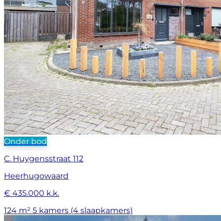
Onder bod
C. Huygensstraat 112
Heerhugowaard
€ 435.000 k.k.
124 m²
5 kamers (4 slaapkamers)