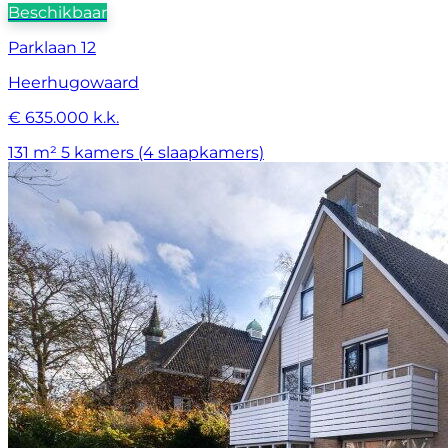
Beschikbaar
Parklaan 12
Heerhugowaard
€ 635.000 k.k.
131 m²
5 kamers (4 slaapkamers)