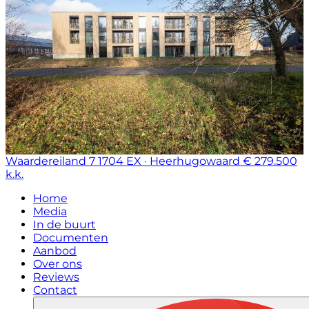
Waardereiland 7
1704 EX · Heerhugowaard
€ 279.500
k.k.
Home
Media
In de buurt
Documenten
Aanbod
Over ons
Reviews
Contact