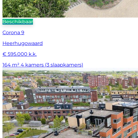
Beschikbaar
Corona 9
Heerhugowaard
€ 595.000 k.k.
164 m²
4 kamers (3 slaapkamers)