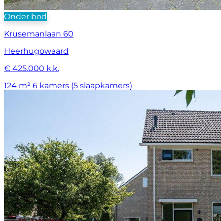
Onder bod
Krusemanlaan 60
Heerhugowaard
€ 425.000 k.k.
124 m²
6 kamers (5 slaapkamers)