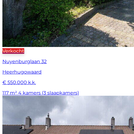
Verkocht
Nuyenburglaan 32
Heerhugowaard
€ 550.000 k.k.
117 m²
4 kamers (3 slaapkamers)