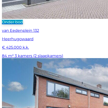
Onder bod
van Eedenplein 132
Heerhugowaard
€ 425.000 k.k.
84 m²
3 kamers (2 slaapkamers)