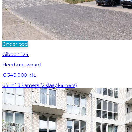
Onder bod
Gibbon 124
Heerhugowaard
€ 340.000 k.k.
68 m²
3 kamers (2 slaapkamers)