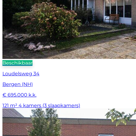
Beschikbaar
Loudelsweg 34
Bergen (NH)
€ 695.000 k.k.
121 m²
4 kamers (3 slaapkamers)