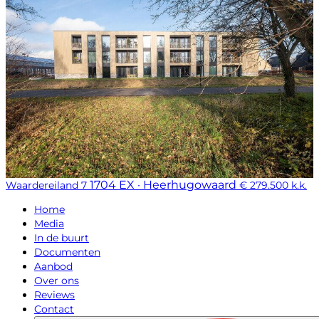
1704 EX · Heerhugowaard
Waardereiland 7
€ 279.500 k.k.
Home
Media
In de buurt
Documenten
Aanbod
Over ons
Reviews
Contact