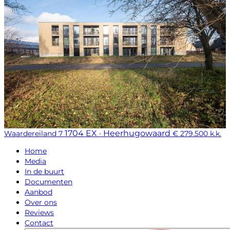
1704 EX · Heerhugowaard
Waardereiland 7
€ 279.500 k.k.
Home
Media
In de buurt
Documenten
Aanbod
Over ons
Reviews
Contact