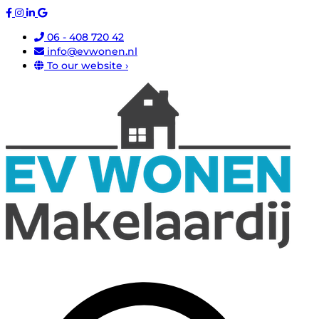
06 - 408 720 42
info@evwonen.nl
To our website ›