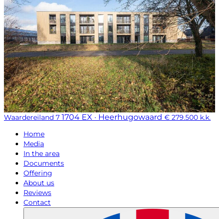
1704 EX · Heerhugowaard
Waardereiland 7
€ 279.500 k.k.
Home
Media
In the area
Documents
Offering
About us
Reviews
Contact