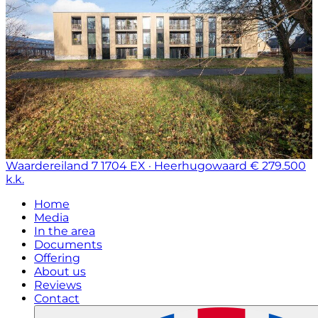
Waardereiland 7
1704 EX · Heerhugowaard
€ 279.500
k.k.
Home
Media
In the area
Documents
Offering
About us
Reviews
Contact