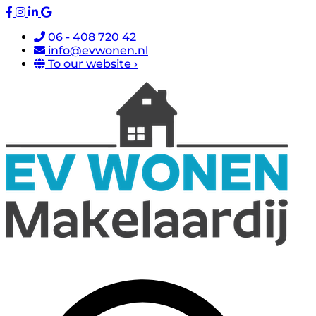
06 - 408 720 42
info@evwonen.nl
To our website ›