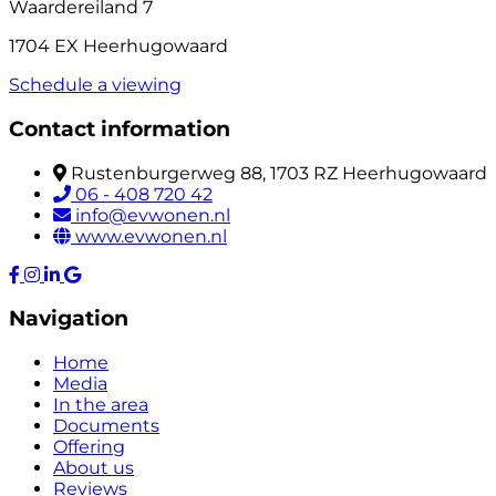
Waardereiland 7
1704 EX Heerhugowaard
Schedule a viewing
Contact information
Rustenburgerweg 88, 1703 RZ Heerhugowaard
06 - 408 720 42
info@evwonen.nl
www.evwonen.nl
Navigation
Home
Media
In the area
Documents
Offering
About us
Reviews