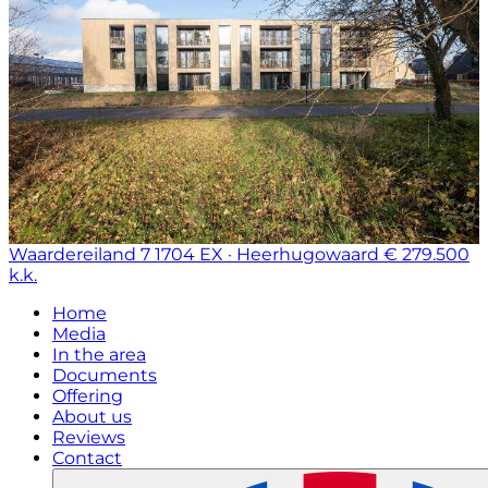
Waardereiland 7
1704 EX · Heerhugowaard
€ 279.500
k.k.
Home
Media
In the area
Documents
Offering
About us
Reviews
Contact