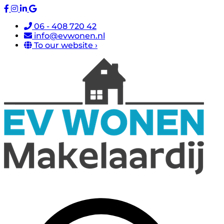
06 - 408 720 42
info@evwonen.nl
To our website ›