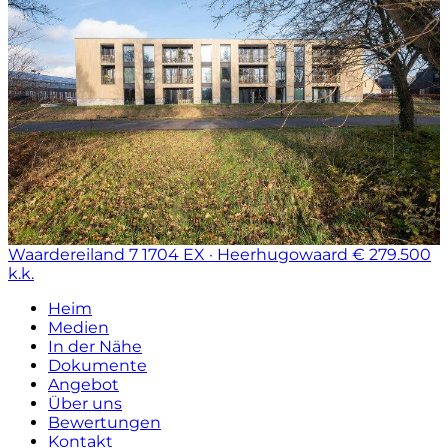
Waardereiland 7
1704 EX · Heerhugowaard
€ 279.500
k.k.
Heim
Medien
In der Nähe
Dokumente
Angebot
Über uns
Bewertungen
Kontakt