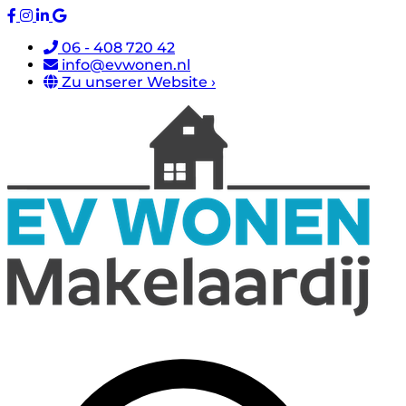
06 - 408 720 42
info@evwonen.nl
Zu unserer Website ›