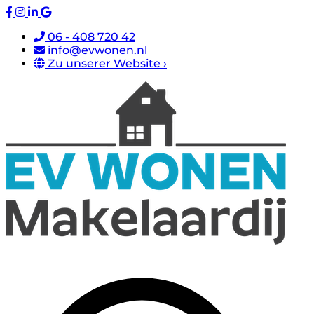
06 - 408 720 42
info@evwonen.nl
Zu unserer Website ›